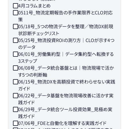
4月コラムまとめ
0511号_物流定期報告の手作業限界とCLO対応
策
05/18号_5つの物流データを整理／物流DX前現
状診断チェックリスト
05/25号_物流投資ROIの測り方｜CLOが示す4つ
のデータ
06/01号_労働集約型｜データ集約型へ転換する
3ステップ
06/08号_データ統合基盤とは｜物流現場で活か
す5つの判断軸
06/15号_物流DXを高額投資で終わらせない実践
ガイド
06/22号_データ基盤を物流現場改善に活かす実
践ガイド
06/29号_データ統合ツール投資効果_見極め実
践ガイド
07/06号_FDEと自働化を理解する実践ガイド