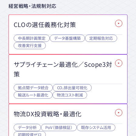
経営戦略・法規制対応
CLOの選任義務化対策
中長期計画策定
データ基盤構築
定期報告対応
改善実行支援
サプライチェーン最適化／Scope3対
策
拠点間データ統合
CO₂排出量可視化
輸送ルート最適化
物流コスト削減
物流DX投資戦略・最適化
データ分析
PoV（価値検証）
既存システム活用
初期投資ゼロ