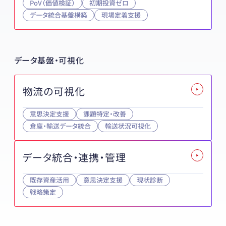
PoV（価値検証）
初期投資ゼロ
データ統合基盤構築
現場定着支援
データ基盤・可視化
物流の可視化
意思決定支援
課題特定・改善
倉庫・輸送データ統合
輸送状況可視化
データ統合・連携・管理
既存資産活用
意思決定支援
現状診断
戦略策定