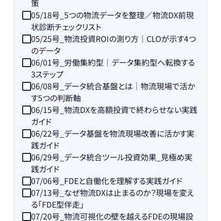
策
05/18号_5つの物流データを整理／物流DX前現
状診断チェックリスト
05/25号_物流投資ROIの測り方｜CLOが示す4つ
のデータ
06/01号_労働集約型｜データ集約型へ転換する
3ステップ
06/08号_データ統合基盤とは｜物流現場で活か
す5つの判断軸
06/15号_物流DXを高額投資で終わらせない実践
ガイド
06/22号_データ基盤を物流現場改善に活かす実
践ガイド
06/29号_データ統合ツール投資効果_見極め実
践ガイド
07/06号_FDEと自働化を理解する実践ガイド
07/13号_なぜ物流DXは止まるのか？現場を変え
る「FDE型伴走」
07/20号_物流可視化の壁を越えるFDEの現場設