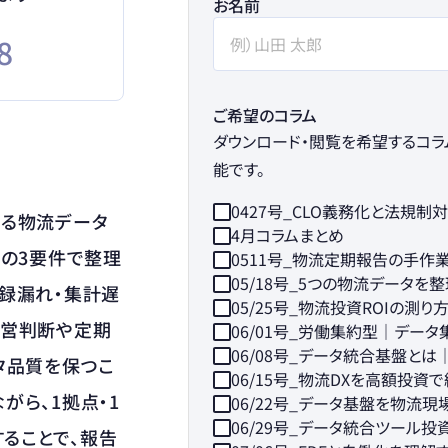
お名前
8
ご希望のコラム
ダウンロード・閲覧を希望するコラ
能です。
0427号_CLO義務化と法規
れる物流データ
4月コラムまとめ
」の3要件で整理
0511号_物流定期報告の手作
05/18号_5つの物流データを
記録漏れ・集計遅
05/25号_物流投資ROIの測り
経営判断や定期
06/01号_労働集約型｜デー
06/08号_データ統合基盤と
タ品質を保つこ
06/15号_物流DXを高額投資
がら、1拠点・1
06/22号_データ基盤を物流
06/29号_データ統合ツール
ることで、報告