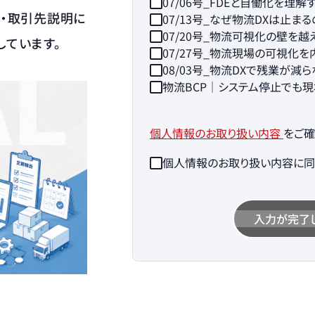
07/06号_FDEと自働化を理
理・取引先説明に
07/13号_なぜ物流DXは止ま
07/20号_物流可視化の壁を越
しています。
07/27号_物流現場の可視化を
08/03号_物流DXで残業が減
物流BCP｜システム停止でも現
個人情報のお取り扱い内容
をご確
個人情報のお取り扱い内容に同