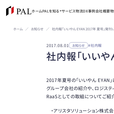
ホーム
PALを知る
サービス
物流DX事例
会社概要
物
お知らせ
ホーム
／
／
2017.08.01
#社内報
お知らせ
社内報「いいやん
2017年夏号の「いいやん EYAN」
グループ会社の紹介や、ロジステ
RaaSとしての取組についてご紹
・アリスタソリューション株式