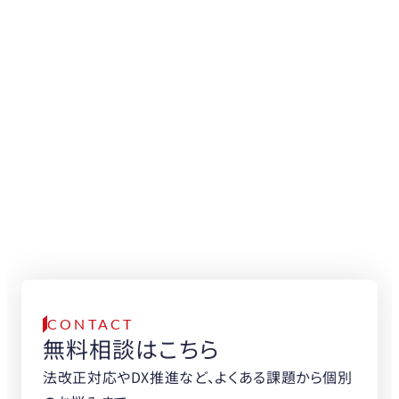
150
0
導入可能
向上
トラック台数
作業工数
30
30
%
%
削減
削減
物流DXの専門家が、
無料でご相談をお受けします。
まずはお気軽に
お問い合わせください。
CONTACT
無料相談はこちら
法改正対応やDX推進など、よくある課題から個別