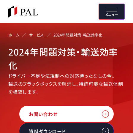
メニュー
サービス
ホーム
／
／
2024年問題対策・輸送効率化
2024年問題対策・輸送効率
化
ドライバー不足や法規制への対応待ったなしの今。
輸送のブラックボックスを解消し、持続可能な輸送体制
を構築します。
お問い合わせ
資料ダウンロード