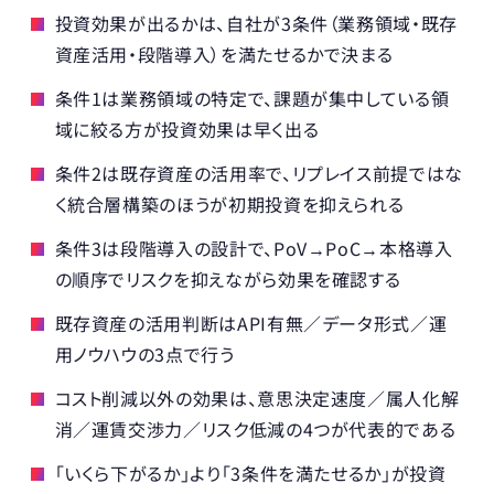
投資効果が出るかは、自社が3条件（業務領域・既存
資産活用・段階導入）を満たせるかで決まる
条件1は業務領域の特定で、課題が集中している領
域に絞る方が投資効果は早く出る
条件2は既存資産の活用率で、リプレイス前提ではな
く統合層構築のほうが初期投資を抑えられる
条件3は段階導入の設計で、PoV→PoC→本格導入
の順序でリスクを抑えながら効果を確認する
既存資産の活用判断はAPI有無／データ形式／運
用ノウハウの3点で行う
コスト削減以外の効果は、意思決定速度／属人化解
消／運賃交渉力／リスク低減の4つが代表的である
「いくら下がるか」より「3条件を満たせるか」が投資