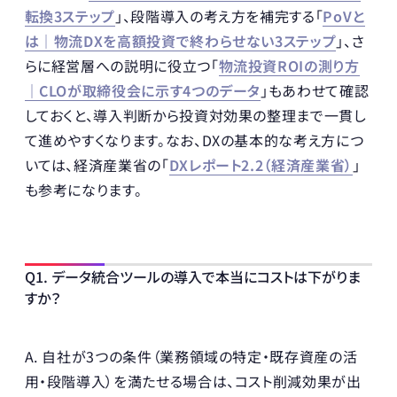
転換3ステップ
」、段階導入の考え方を補完する「
PoVと
は｜物流DXを高額投資で終わらせない3ステップ
」、さ
らに経営層への説明に役立つ「
物流投資ROIの測り方
｜CLOが取締役会に示す4つのデータ
」もあわせて確認
しておくと、導入判断から投資対効果の整理まで一貫し
て進めやすくなります。なお、DXの基本的な考え方につ
いては、経済産業省の「
DXレポート2.2（経済産業省）
」
も参考になります。
Q1. データ統合ツールの導入で本当にコストは下がりま
すか？
A. 自社が3つの条件（業務領域の特定・既存資産の活
用・段階導入）を満たせる場合は、コスト削減効果が出