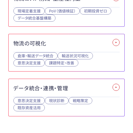
現場定着支援
PoV（価値検証）
初期投資ゼロ
データ統合基盤構築
物流の可視化
倉庫・輸送データ統合
輸送状況可視化
意思決定支援
課題特定・改善
データ統合・連携・管理
意思決定支援
現状診断
戦略策定
既存資産活用