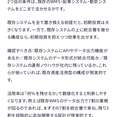
2つ目の条件は、既存のWMS・配車システム・勤怠シス
テムをどこまで活かせるかです。
既存システムを全て置き換える前提だと、初期投資は大
きくなります。一方で、既存システムの上に統合層を被せ
る構成なら、初期投資を抑えつつ効果を出せます。
確認すべき点：既存システムにAPIやデータ出力機能が
あるか／既存システムのデータ形式が統合可能か／既
存システムの運用ノウハウが社内に残っているか。これ
らが揃っていれば、既存資産活用型の構成が現実的で
す。
活用率は『何％を残せるか』で数値化すると判断しやす
くなります。例えば既存WMSのデータ出力で7割の業務
が回るのであれば、まずその7割を統合層で束ね、残り3
割を段階的に追加開発する設計が現実的です。