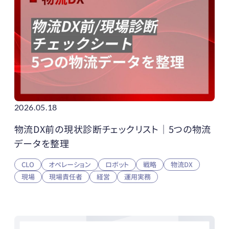
2026.05.18
物流DX前の現状診断チェックリスト｜5つの物流
データを整理
CLO
オペレーション
ロボット
戦略
物流DX
現場
現場責任者
経営
運用実務