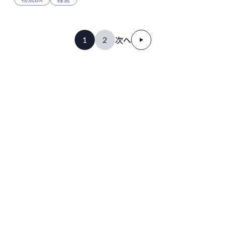
次へ
1
2
物流センターの生産性
初期投資
円から
150
0
%
導入可能
向上
トラック台数
作業工数
30
30
%
%
削減
削減