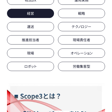
物流DX
運用実務
経営
戦略
運送
テクノロジー
推進担当者
現場責任者
現場
オペレーション
ロボット
労働集客型