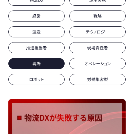
物流DX
運用実務
経営
戦略
運送
テクノロジー
推進担当者
現場責任者
現場
オペレーション
ロボット
労働集客型