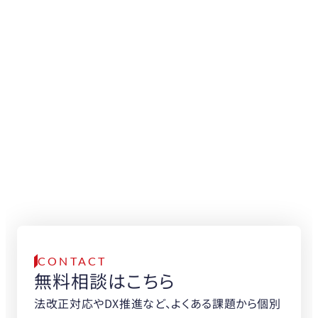
150
0
%
導入可能
向上
トラック台数
作業工数
30
30
%
%
削減
削減
物流DXの専門家が、
無料でご相談をお受けします。
まずはお気軽に
お問い合わせください。
CONTACT
無料相談はこちら
法改正対応やDX推進など、よくある課題から個別