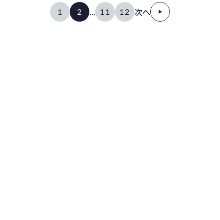
...
次へ
1
2
11
12
物流センターの生産性
初期投資
円から
150
0
%
導入可能
向上
トラック台数
作業工数
30
30
%
%
削減
削減
物流DXの専門家が、